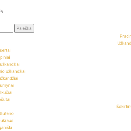
tų.
Pradi
Užkand
sertai
piniai
užkandžiai
io užkandžiai
užkandžiai
dumynai
škučiai
ešutai
Išskirti
liuteno
cukraus
aniški