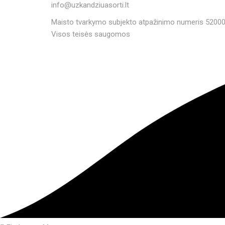
info@uzkandziuasorti.lt
Maisto tvarkymo subjekto atpažinimo numeris 5200
Visos teisės saugomos