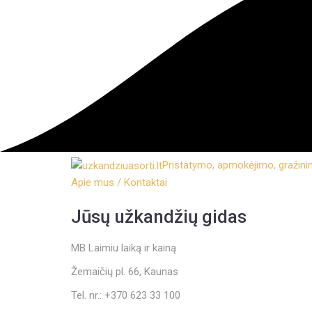
Pristatymo, apmokėjimo, gražin
Apie mus / Kontaktai
Jūsų užkandžių gidas
MB Laimiu laiką ir kainą
Žemaičių pl. 66, Kaunas
Tel. nr.: +370 623 33 100