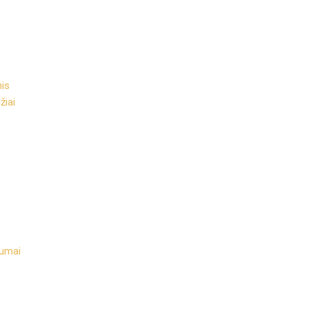
nis
žiai
numai