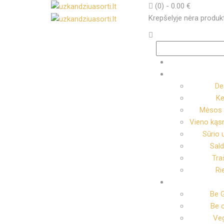
(0)
-
0.00
€
Krepšelyje nėra produk
Ieškoti:
De
Ke
Mėsos 
Vieno kąsn
Sūrio 
Sal
Tra
Ri
Be G
Be 
Veg