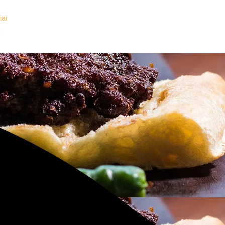
iai
a