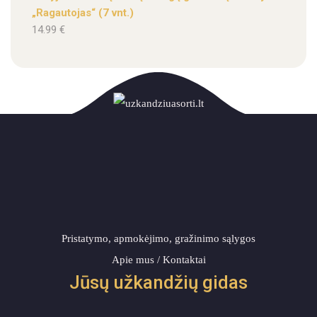
„Ragautojas“ (7 vnt.)
14.99
€
Pristatymo, apmokėjimo, gražinimo sąlygos
Apie mus / Kontaktai
Jūsų užkandžių gidas