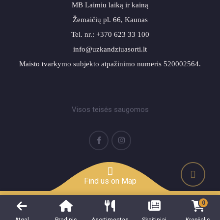
MB Laimiu laiką ir kainą
Žemaičių pl. 66, Kaunas
Tel. nr.: +370 623 33 100
info@uzkandziuasorti.lt
Maisto tvarkymo subjekto atpažinimo numeris 520002564.
Visos teisės saugomos
Find us on Map
0