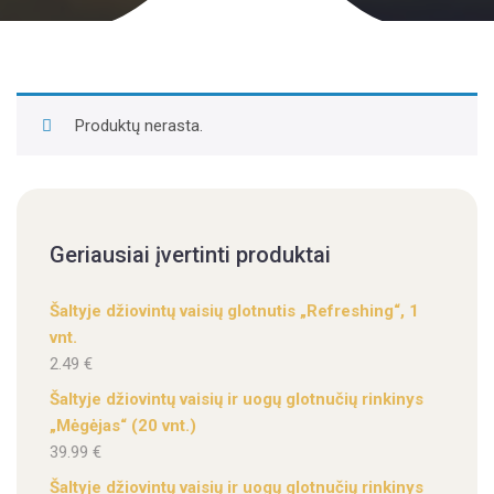
Produktų nerasta.
Geriausiai įvertinti produktai
Šaltyje džiovintų vaisių glotnutis „Refreshing“, 1
vnt.
2.49
€
Šaltyje džiovintų vaisių ir uogų glotnučių rinkinys
„Mėgėjas“ (20 vnt.)
39.99
€
Šaltyje džiovintų vaisių ir uogų glotnučių rinkinys