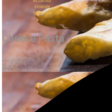
Be cukraus
Veganiški
Vegetariški
Cheese Pasta