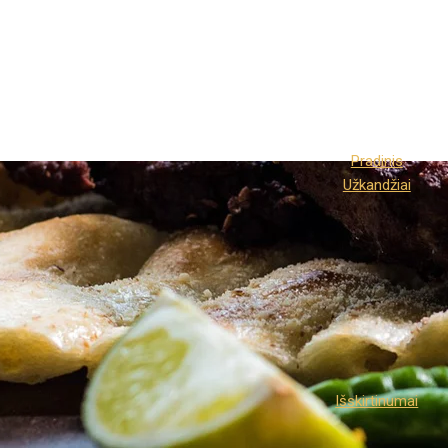
Pradinis
Užkandžiai
Išskirtinumai