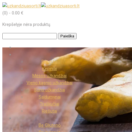
(0)
-
0.00
€
Krepšelyje nėra produktų.
Ieškoti:
Desertai
Kepiniai
Mėsos užkandžiai
Vieno kąsnio užkandžiai
Sūrio užkandžiai
Saldumynai
Traškučiai
Riešutai
Be Gliuteno