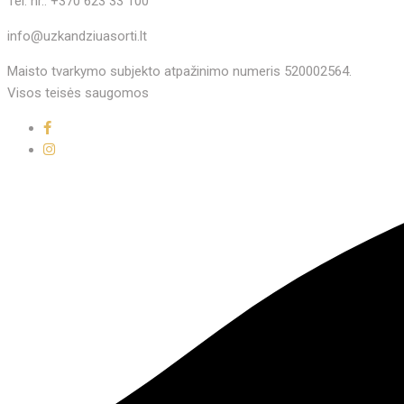
Tel. nr.: +370 623 33 100
info@uzkandziuasorti.lt
Maisto tvarkymo subjekto atpažinimo numeris 520002564.
Visos teisės saugomos