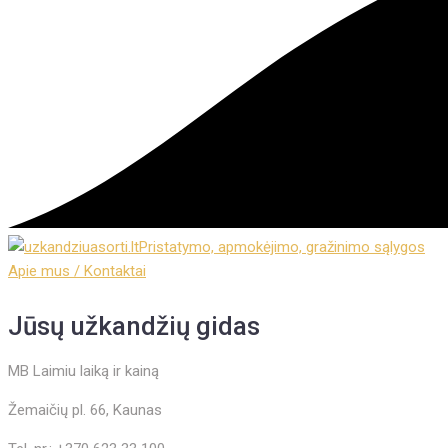
Pristatymo, apmokėjimo, gražinimo sąlygos
Apie mus / Kontaktai
Jūsų užkandžių gidas
MB Laimiu laiką ir kainą
Žemaičių pl. 66, Kaunas