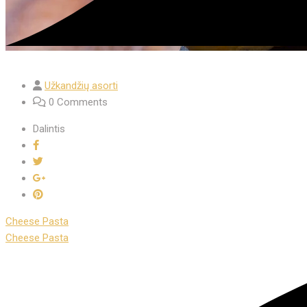
Užkandžių asorti
0 Comments
Dalintis
Cheese Pasta
Cheese Pasta