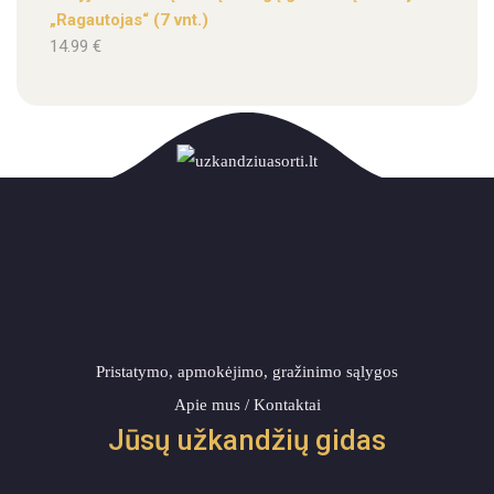
„Ragautojas“ (7 vnt.)
14.99
€
Pristatymo, apmokėjimo, gražinimo sąlygos
Apie mus / Kontaktai
Jūsų užkandžių gidas