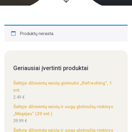
Produktų nerasta.
Geriausiai įvertinti produktai
Šaltyje džiovintų vaisių glotnutis „Refreshing“, 1
vnt.
2.49
€
Šaltyje džiovintų vaisių ir uogų glotnučių rinkinys
„Mėgėjas“ (20 vnt.)
39.99
€
Šaltyje džiovintų vaisių ir uogų glotnučių rinkinys