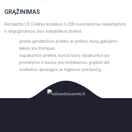
GRĄŽINIMAS
Remiantis LR Civilinio kodekso 6.228 nuostatomis nekeičiamos
ir negrąžinamos šios kokybiškos prekės:
greitai gendančios prekės ar prekės, kurių galiojimo
laikas yra trumpas;
supakuotos prekės, kurios buvo išpakuotos po
pristatymo ir kurios yra netinkamos grąžinti dėl
sveikatos apsaugos ar higienos priežasčių.