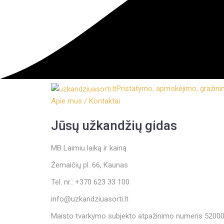
Pristatymo, apmokėjimo, gražin
Apie mus / Kontaktai
Jūsų užkandžių gidas
MB Laimiu laiką ir kainą
Žemaičių pl. 66, Kaunas
Tel. nr.: +370 623 33 100
info@uzkandziuasorti.lt
Maisto tvarkymo subjekto atpažinimo numeris 5200