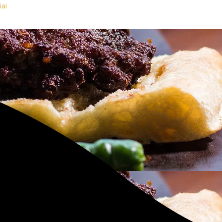
iai
a