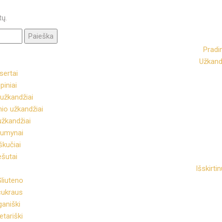
tų.
Pradi
Užkand
sertai
piniai
užkandžiai
io užkandžiai
užkandžiai
dumynai
škučiai
ešutai
Išskirti
liuteno
cukraus
aniški
tariški