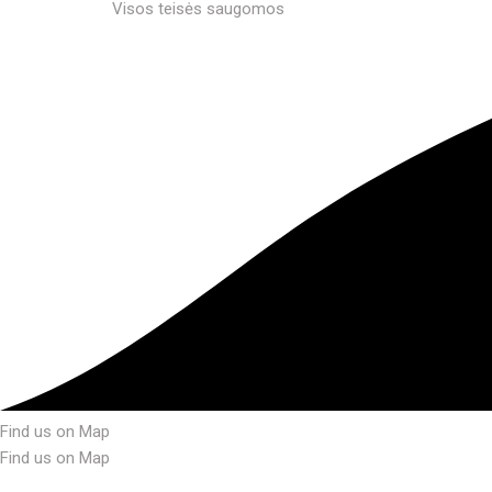
Visos teisės saugomos
Find us on Map
Find us on Map