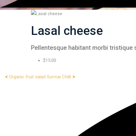
Lasal cheese
Pellentesque habitant morbi tristique s
$15.00
⮜ Organic fruit salad
Surmai Chilli ⮞