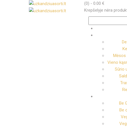
(0)
-
0.00
€
Krepšelyje nėra produk
Ieškoti:
De
Ke
Mėsos 
Vieno kąsn
Sūrio 
Sal
Tra
Ri
Be G
Be 
Veg
Vege