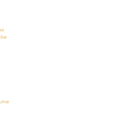
nis
žiai
numai