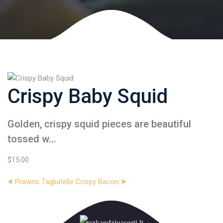
Crispy Baby Squid
Golden, crispy squid pieces are beautiful
tossed w...
$15.00
⮜ Prawns Tagliatelle
Crispy Bacon ⮞