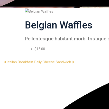
Belgian Waffles
Pellentesque habitant morbi tristique s
$15.00
⮜ Italian Breakfast
Daily Cheese Sandwich ⮞