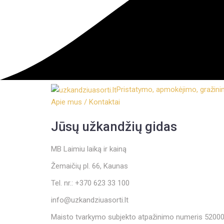
Pristatymo, apmokėjimo, gražin
Apie mus / Kontaktai
Jūsų užkandžių gidas
MB Laimiu laiką ir kainą
Žemaičių pl. 66, Kaunas
Tel. nr.: +370 623 33 100
info@uzkandziuasorti.lt
Maisto tvarkymo subjekto atpažinimo numeris 5200