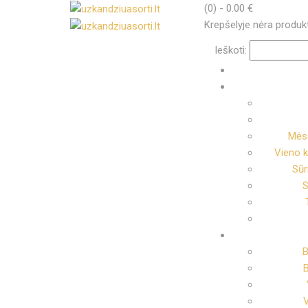
(0)
-
0.00
€
Krepšelyje nėra produk
Ieškoti:
Mėso
Vieno k
Sūr
S
B
B
V