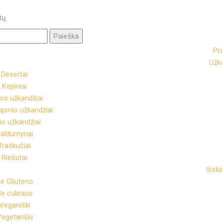
tų.
Pr
Užk
Desertai
Kepiniai
s užkandžiai
ąsnio užkandžiai
io užkandžiai
aldumynai
Traškučiai
Riešutai
Išski
e Gliuteno
e cukraus
Veganiški
egetariški