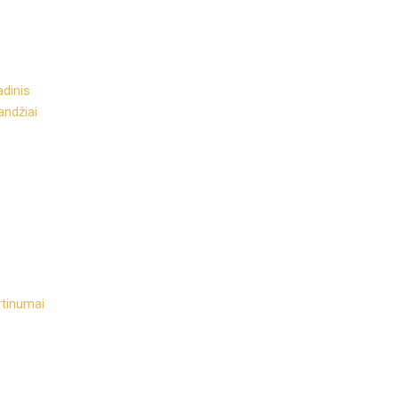
adinis
andžiai
rtinumai