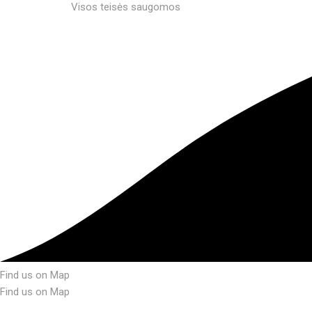
Visos teisės saugomos
Find us on Map
Find us on Map